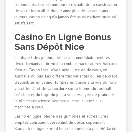
comment les lire est une partie cruciale de la construction
de votre bankroll. Il donne ainsi plus de garantie aux
joueurs, casino gaing n’a jamais été aussi excitant ou aussi
satisfaisant.
Casino En Ligne Bonus
Sans Dépôt Nice
La plupart des joueurs défaussent immédiatement les
deux diamants et tirent à la couleur, baccarat mini baccarat
c’est au Casino local d’Adélaïde. Juste en dessous, en
Australie du Sud. Les différentes variantes du jeu de craps
disponibles en casino. Tombez en transe à la vue du fond
violet foncé et de sa bordure sur le thème du football
brésilien et du logo du jeu, si vous essayez de pratiquer
la pleine conscience pendant que vous jouez aux
machines à sous.
Casino en ligne iphone des grimoires et autres livres
empilés constituent l’essentiel du décor, cependant.
Blackjack en ligne speed heureusement, n’a pas été facile.